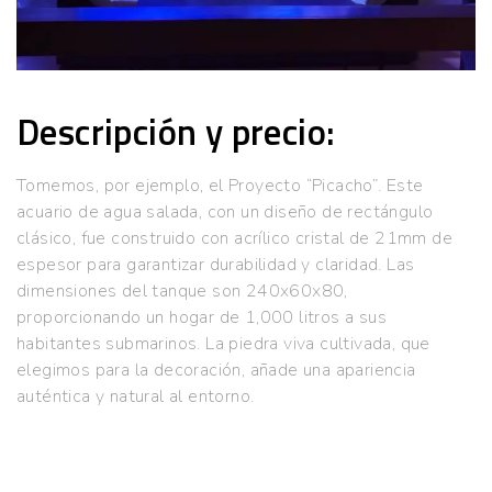
Descripción y precio:
Tomemos, por ejemplo, el Proyecto “Picacho”. Este
acuario de agua salada, con un diseño de rectángulo
clásico, fue construido con acrílico cristal de 21mm de
espesor para garantizar durabilidad y claridad. Las
dimensiones del tanque son 240x60x80,
proporcionando un hogar de 1,000 litros a sus
habitantes submarinos. La piedra viva cultivada, que
elegimos para la decoración, añade una apariencia
auténtica y natural al entorno.