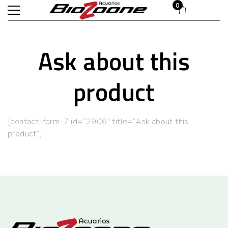
£
0.00
0
Ask about this
product
[contact-form-7 id=”2906″ title=”Ask about this
product”]