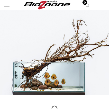
£
0.00
0